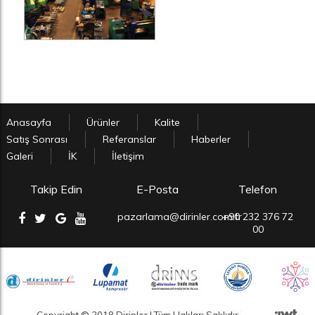
Anasayfa
Ürünler
Kalite
Satış Sonrası
Referanslar
Haberler
Galeri
İK
İletişim
Takip Edin
E-Posta
Telefon
pazarlama@dirinler.com.tr
+90 232 376 72
00
Copyright © 2018 Dirinler | Tüm Hakları Saklıdır.