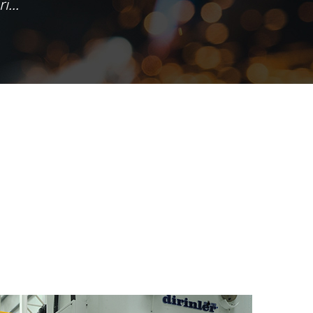
...
atalog