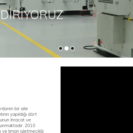
AKILLI 
rdüren bir aile
ının yapıldığı dört
ubunun ihracat ve
bulunmaktadır. 2010
 ve liman işletmeciliği