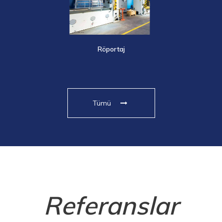
Dirinler Kriz Dinlemedi
Tümü
Referanslar