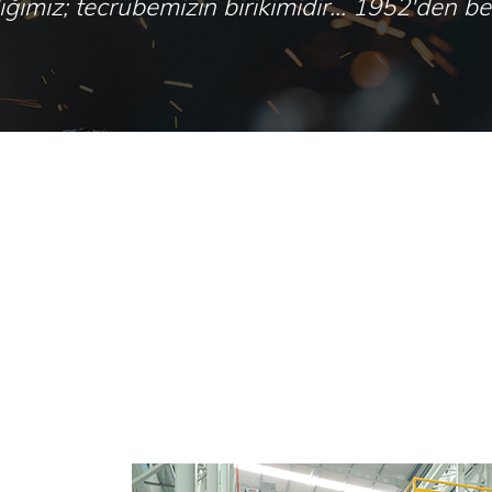
ımız; tecrübemizin birikimidir... 1952'den beri
E-K