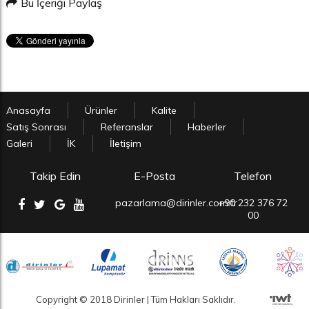
Bu İçeriği Paylaş
Anasayfa
Ürünler
Kalite
Satış Sonrası
Referanslar
Haberler
Galeri
İK
İletişim
Takip Edin
E-Posta
Telefon
pazarlama@dirinler.com.tr
+90 232 376 72
00
Copyright © 2018 Dirinler | Tüm Hakları Saklıdır.