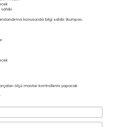
ecek
 sahibi
anslandırma konusunda bilgi sahibi (kumpas,
ır
tecek
arçaları ölçü-mastar kontrollerini yapacak
r