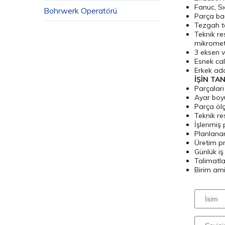
Fanuc, S
Bohrwerk Operatörü
Parça bağ
Tezgah ta
Teknik r
mikromet
3 eksen v
Esnek ca
Erkek ada
İŞİN TAN
Parçaları
Ayar boy
Parça ölç
Teknik re
İşlenmiş 
Planlanan
Üretim p
Günlük iş
Talimatla
Birim ami