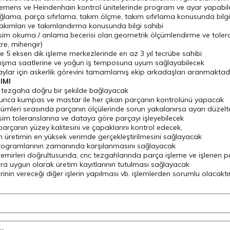
ıemens ve Heindenhain kontrol ünitelerinde program ve ayar yapabil
lama, parça sıfırlama, takım ölçme, takım sıfırlama konusunda bilgi
kımları ve takımlandırma konusunda bilgi sahibi
esim okuma / anlama becerisi olan,geometrik ölçümlendirme ve toler
re, mihengir)
e 5 eksen dik işleme merkezlerinde en az 3 yıl tecrübe sahibi
lışma saatlerine ve yoğun iş temposuna uyum sağlayabilecek
ylar için askerlik görevini tamamlamış ekip arkadaşları aranmaktad
IMI
 tezgaha doğru bir şekilde bağlayacak
unca kumpas ve mastar ile her çıkan parçanın kontrolünü yapacak
ümleri sırasında parçanın ölçülerinde sorun yakalanırsa ayarı düzel
sim toleranslarına ve dataya göre parçayı işleyebilecek
parçanın yüzey kalitesini ve çapaklarını kontrol edecek,
 üretimin en yüksek verimde gerçekleştirilmesini sağlayacak
rogramlarının zamanında karşılanmasını sağlayacak
 emirleri doğrultusunda, cnc tezgahlarında parça işleme ve işlenen p
ra uygun olarak üretim kayıtlarının tutulması sağlayacak
rinin vereceği diğer işlerin yapılması vb. işlemlerden sorumlu olacaktı