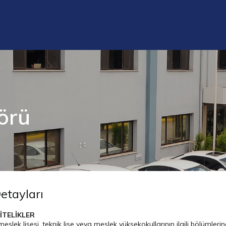
örü
Detayları
İTELİKLER
meslek lisesi, teknik lise veya meslek yüksekokullarının ilgili bölümle