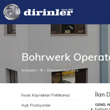
Bohrwerk Operat
Anasayfa
İK
Bohrwerk Operatörü
İlan 
İnsan Kaynakları Politikamız
GENEL N
Açık Pozisyonlar
Endüstri 