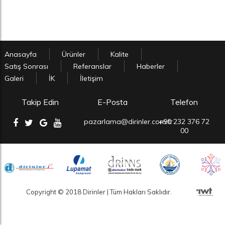
Anasayfa
Ürünler
Kalite
Satış Sonrası
Referanslar
Haberler
Galeri
İK
İletişim
Takip Edin
E-Posta
Telefon
pazarlama@dirinler.com.tr
+90 232 376 72
00
Copyright © 2018 Dirinler | Tüm Hakları Saklıdır.